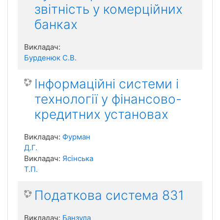
звітність у комерційних
банках
Викладач:
Бурденюк С.В.
Інформаційні системи і
технології у фінансово-
кредитних установах
Викладач:
Фурман
Д.Г.
Викладач:
Ясінська
Т.П.
Податкова система 831
Викладач:
Банзула