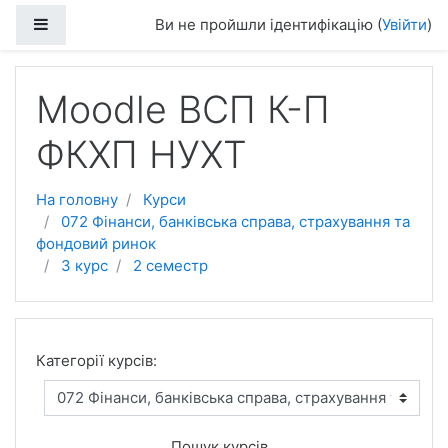
Перейти до головного вмісту
Бокова панель
Ви не пройшли ідентифікацію (
Увійти
)
Moodle ВСП К-П
ФКХП НУХТ
На головну
Курси
072 Фінанси, банківська справа, страхування та
фондовий ринок
3 курс
2 семестр
Категорії курсів:
Пошук курсів