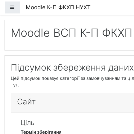
Перейти до головного вмісту
Moodle К-П ФКХП НУХТ
Бокова панель
Moodle ВСП К-П ФКХП
Підсумок збереження даних
Цей підсумок показує категорії за замовчуванням та ціл
тут.
Сайт
Ціль
Термін зберігання