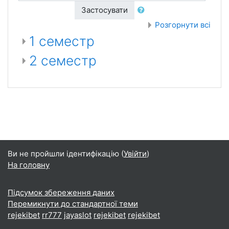
Застосувати
Розгорнути всі
1 семестр
2 семестр
Ви не пройшли ідентифікацію (
Увійти
)
На головну
Підсумок збереження даних
Перемикнути до стандартної теми
rejekibet
rr777
jayaslot
rejekibet
rejekibet