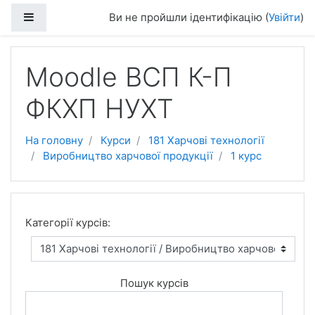
Перейти до головного вмісту
Бокова панель
Ви не пройшли ідентифікацію (
Увійти
)
Moodle ВСП К-П
ФКХП НУХТ
На головну
Курси
181 Харчові технології
Виробництво харчової продукції
1 курс
Категорії курсів:
Пошук курсів