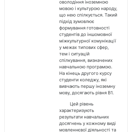
оволодіння іноземною
мовою і культурою народу,
що нею спілкується. Такий
підхід зумовлює
формування готовності
студентів до іншомовної
міжкультурної комунікації
у межах типових сфер,
тем і ситуацій
спілкування, визначених
навчальною програмою.
На кінець другого курсу
студенти коледжу, які
вивчають першу іноземну
мову, досягають рівня В1.
Цей рівень
характеризують
результати навчальних
досягнень у кожному виді
мовленнєвої діяльності та