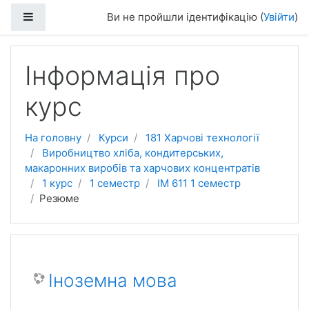
Перейти до головного вмісту
Бокова панель
Ви не пройшли ідентифікацію (
Увійти
)
Інформація про
курс
На головну
Курси
181 Харчові технології
Виробництво хліба, кондитерських,
макаронних виробів та харчових концентратів
1 курс
1 семестр
ІМ 611 1 семестр
Резюме
Іноземна мова